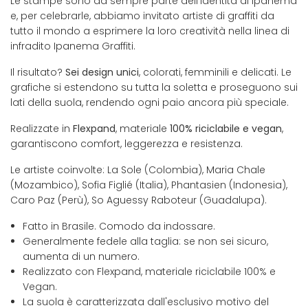
Le stampe sono da sempre parte dell’identità di Ipanema
e, per celebrarle, abbiamo invitato artiste di graffiti da
tutto il mondo a esprimere la loro creatività nella linea di
infradito Ipanema Graffiti.
Il risultato?
Sei design unici
, colorati, femminili e delicati. Le
grafiche si estendono su tutta la soletta e proseguono sui
lati della suola, rendendo ogni paio ancora più speciale.
Realizzate in
Flexpand
, materiale
100% riciclabile e vegan
,
garantiscono comfort, leggerezza e resistenza.
Le artiste coinvolte: La Sole (Colombia), Maria Chale
(Mozambico), Sofia Figlié (Italia), Phantasien (Indonesia),
Caro Paz (Perù), So Aguessy Raboteur (Guadalupa).
Fatto in Brasile. Comodo da indossare.
Generalmente fedele alla taglia: se non sei sicuro,
aumenta di un numero.
Realizzato con Flexpand, materiale riciclabile 100% e
Vegan.
La suola è caratterizzata dall'esclusivo motivo del