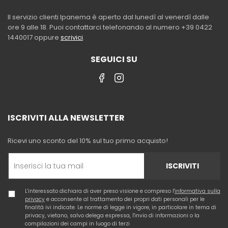
Il servizio clienti Ipanema è aperto dal lunedì al venerdì dalle
ore 9 alle 18. Puoi contattarci telefonando al numero +39 0422
1440017 oppure
scrivici
.
SEGUICI SU
ISCRIVITI ALLA NEWSLETTER
Ricevi uno sconto del 10% sul tuo primo acquisto!
ISCRIVITI
L'interessato dichiara di aver preso visione e compreso l'
informativa sulla
privacy
e acconsente al trattamento dei propri dati personali per le
finalità ivi indicate. Le norme di legge in vigore, in particolare in tema di
privacy, vietano, salvo delega espressa, l'invio di informazioni o la
compilazioni dei campi in luogo di terzi