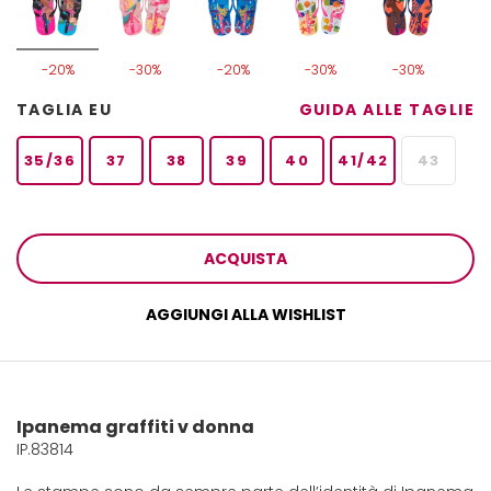
-20%
-30%
-20%
-30%
-30%
TAGLIA EU
GUIDA ALLE TAGLIE
35/36
37
38
39
40
41/42
43
ACQUISTA
AGGIUNGI ALLA WISHLIST
Ipanema graffiti v donna
IP.83814