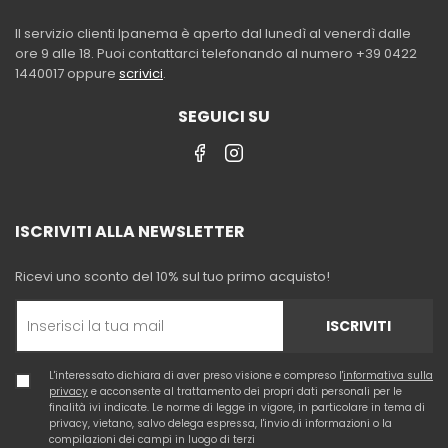
Il servizio clienti Ipanema è aperto dal lunedì al venerdì dalle
ore 9 alle 18. Puoi contattarci telefonando al numero +39 0422
1440017 oppure
scrivici
.
SEGUICI SU
ISCRIVITI ALLA NEWSLETTER
Ricevi uno sconto del 10% sul tuo primo acquisto!
ISCRIVITI
L'interessato dichiara di aver preso visione e compreso l'
informativa sulla
privacy
e acconsente al trattamento dei propri dati personali per le
finalità ivi indicate. Le norme di legge in vigore, in particolare in tema di
privacy, vietano, salvo delega espressa, l'invio di informazioni o la
compilazioni dei campi in luogo di terzi