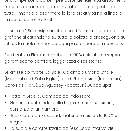
Le stampe sono da sempre parte dell’identità di Ipanema
e, per celebrarle, abbiamo invitato artiste di graffiti da
tutto il mondo a esprimere la loro creatività nella linea di
infradito Ipanema Graffiti.
Il risultato?
Sei design unici
, colorati, femminili e delicati. Le
grafiche si estendono su tutta la soletta e proseguono sui
lati della suola, rendendo ogni paio ancora più speciale.
Realizzate in
Flexpand
, materiale
100% riciclabile e vegan
,
garantiscono comfort, leggerezza e resistenza.
Le artiste coinvolte: La Sole (Colombia), Maria Chale
(Mozambico), Sofia Figlié (Italia), Phantasien (Indonesia),
Caro Paz (Perù), So Aguessy Raboteur (Guadalupa).
Fatto in Brasile. Comodo da indossare.
Generalmente fedele alla taglia: se non sei sicuro,
aumenta di un numero.
Realizzato con Flexpand, materiale riciclabile 100% e
Vegan.
La suola è caratterizzata dall'esclusivo motivo del