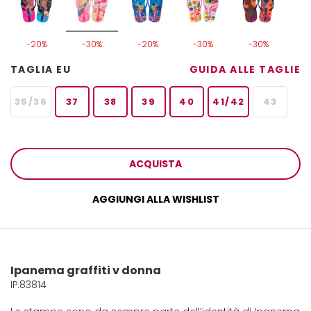
-20%
-30%
-20%
-30%
-30%
TAGLIA EU
GUIDA ALLE TAGLIE
35/36
37
38
39
40
41/42
43
ACQUISTA
AGGIUNGI ALLA WISHLIST
Ipanema graffiti v donna
IP.83814