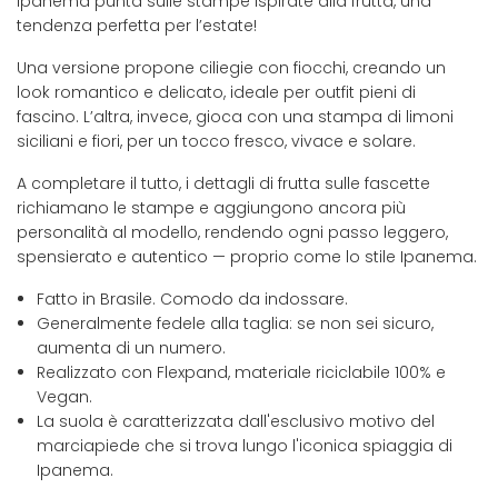
Ipanema punta sulle stampe ispirate alla frutta, una
tendenza perfetta per l’estate!
Una versione propone ciliegie con fiocchi, creando un
look romantico e delicato, ideale per outfit pieni di
fascino. L’altra, invece, gioca con una stampa di limoni
siciliani e fiori, per un tocco fresco, vivace e solare.
A completare il tutto, i dettagli di frutta sulle fascette
richiamano le stampe e aggiungono ancora più
personalità al modello, rendendo ogni passo leggero,
spensierato e autentico — proprio come lo stile Ipanema.
Fatto in Brasile. Comodo da indossare.
Generalmente fedele alla taglia: se non sei sicuro,
aumenta di un numero.
Realizzato con Flexpand, materiale riciclabile 100% e
Vegan.
La suola è caratterizzata dall'esclusivo motivo del
marciapiede che si trova lungo l'iconica spiaggia di
Ipanema.