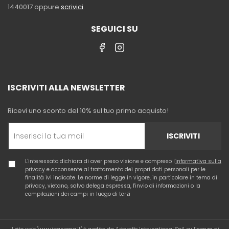
1440017 oppure
scrivici
.
SEGUICI SU
ISCRIVITI ALLA NEWSLETTER
Ricevi uno sconto del 10% sul tuo primo acquisto!
ISCRIVITI
L'interessato dichiara di aver preso visione e compreso l'
informativa sulla
privacy
e acconsente al trattamento dei propri dati personali per le
finalità ivi indicate. Le norme di legge in vigore, in particolare in tema di
privacy, vietano, salvo delega espressa, l'invio di informazioni o la
compilazioni dei campi in luogo di terzi