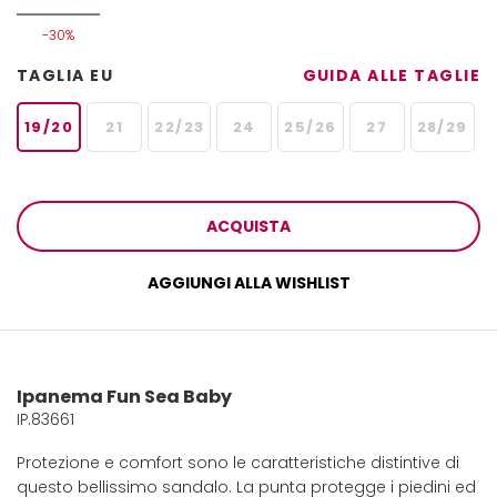
-30%
TAGLIA EU
GUIDA ALLE TAGLIE
19/20
21
22/23
24
25/26
27
28/29
ACQUISTA
AGGIUNGI ALLA WISHLIST
Ipanema Fun Sea Baby
IP.83661
Protezione e comfort sono le caratteristiche distintive di
questo bellissimo sandalo. La punta protegge i piedini ed