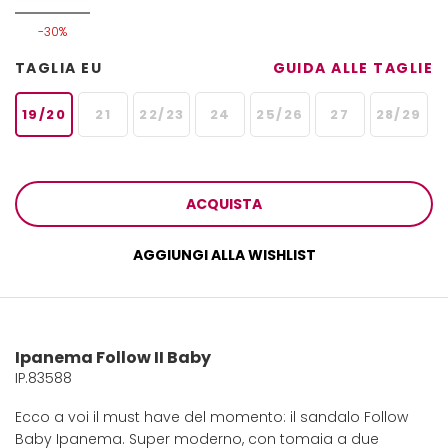
-30%
TAGLIA EU
GUIDA ALLE TAGLIE
19/20
21
22/23
24
25/26
27
28/29
ACQUISTA
AGGIUNGI ALLA WISHLIST
Ipanema Follow II Baby
IP.83588
Ecco a voi il must have del momento: il sandalo Follow
Baby Ipanema. Super moderno, con tomaia a due