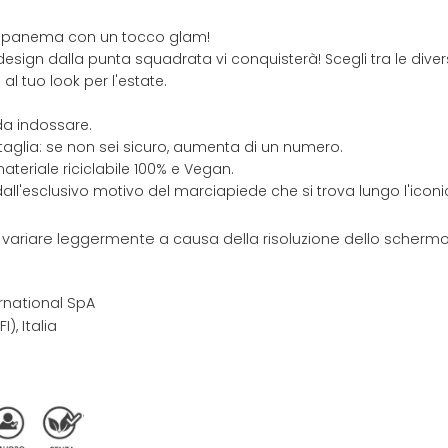
ito Ipanema con un tocco glam!
esign dalla punta squadrata vi conquisterà! Scegli tra le divers
al tuo look per l'estate.
da indossare.
taglia: se non sei sicuro, aumenta di un numero.
ateriale riciclabile 100% e Vegan.
 dall'esclusivo motivo del marciapiede che si trova lungo l'ico
e variare leggermente a causa della risoluzione dello schermo 
rnational SpA
I), Italia