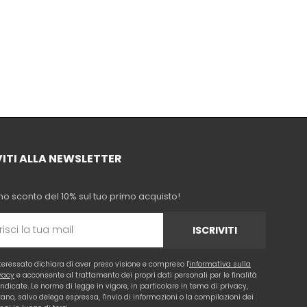
VITI ALLA NEWSLETTER
no sconto del 10% sul tuo primo acquisto!
ISCRIVITI
nteressato dichiara di aver preso visione e compreso l'
informativa sulla
vacy
e acconsente al trattamento dei propri dati personali per le finalità
 indicate. Le norme di legge in vigore, in particolare in tema di privacy,
tano, salvo delega espressa, l'invio di informazioni o la compilazioni dei