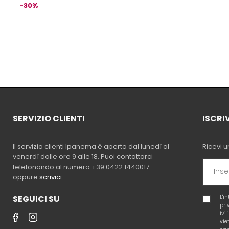
-30%
SERVIZIO CLIENTI
ISCRI
Il servizio clienti Ipanema è aperto dal lunedì al
Ricevi u
venerdì dalle ore 9 alle 18. Puoi contattarci
telefonando al numero +39 0422 1440017
oppure
scrivici
.
SEGUICI SU
L'i
pri
ivi
vie