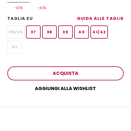
-40%
-40%
TAGLIA EU
GUIDA ALLE TAGLIE
35/36
37
38
39
40
41/42
43
ACQUISTA
AGGIUNGI ALLA WISHLIST