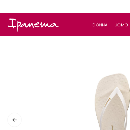
DONNA
UOMO