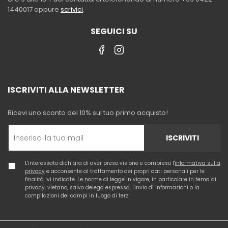
1440017 oppure
scrivici
.
SEGUICI SU
ISCRIVITI ALLA NEWSLETTER
Ricevi uno sconto del 10% sul tuo primo acquisto!
ISCRIVITI
L'interessato dichiara di aver preso visione e compreso l'
informativa sulla
privacy
e acconsente al trattamento dei propri dati personali per le
finalità ivi indicate. Le norme di legge in vigore, in particolare in tema di
privacy, vietano, salvo delega espressa, l'invio di informazioni o la
compilazioni dei campi in luogo di terzi