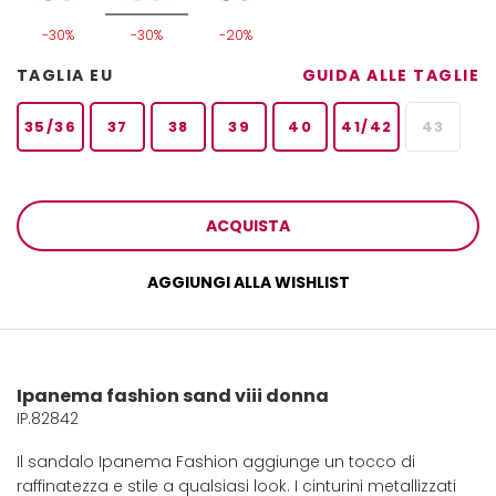
-30%
-30%
-20%
TAGLIA EU
GUIDA ALLE TAGLIE
35/36
37
38
39
40
41/42
43
ACQUISTA
AGGIUNGI ALLA WISHLIST
Ipanema fashion sand viii donna
IP.82842
Il sandalo Ipanema Fashion aggiunge un tocco di
raffinatezza e stile a qualsiasi look. I cinturini metallizzati