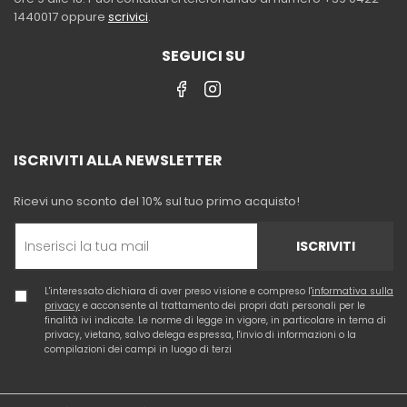
1440017 oppure
scrivici
.
SEGUICI SU
ISCRIVITI ALLA NEWSLETTER
Ricevi uno sconto del 10% sul tuo primo acquisto!
ISCRIVITI
L'interessato dichiara di aver preso visione e compreso l'
informativa sulla
privacy
e acconsente al trattamento dei propri dati personali per le
finalità ivi indicate. Le norme di legge in vigore, in particolare in tema di
privacy, vietano, salvo delega espressa, l'invio di informazioni o la
compilazioni dei campi in luogo di terzi