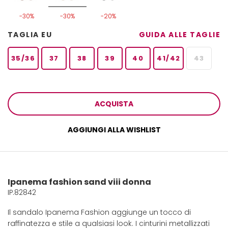
-30%
-30%
-20%
TAGLIA EU
GUIDA ALLE TAGLIE
35/36
37
38
39
40
41/42
43
ACQUISTA
AGGIUNGI ALLA WISHLIST
Ipanema fashion sand viii donna
IP.82842
Il sandalo Ipanema Fashion aggiunge un tocco di
raffinatezza e stile a qualsiasi look. I cinturini metallizzati