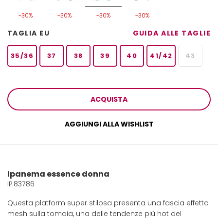
-30%
-30%
-30%
-30%
TAGLIA EU
GUIDA ALLE TAGLIE
35/36
37
38
39
40
41/42
43
ACQUISTA
AGGIUNGI ALLA WISHLIST
Ipanema essence donna
IP.83786
Questa platform super stilosa presenta una fascia effetto
mesh sulla tomaia, una delle tendenze più hot del