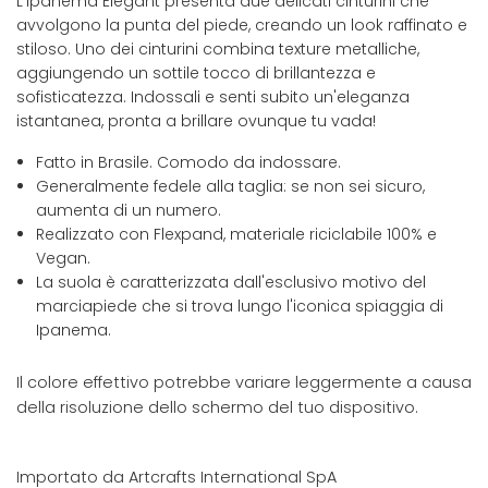
L'Ipanema Elegant presenta due delicati cinturini che
avvolgono la punta del piede, creando un look raffinato e
stiloso. Uno dei cinturini combina texture metalliche,
aggiungendo un sottile tocco di brillantezza e
sofisticatezza. Indossali e senti subito un'eleganza
istantanea, pronta a brillare ovunque tu vada!
Fatto in Brasile. Comodo da indossare.
Generalmente fedele alla taglia: se non sei sicuro,
aumenta di un numero.
Realizzato con Flexpand, materiale riciclabile 100% e
Vegan.
La suola è caratterizzata dall'esclusivo motivo del
marciapiede che si trova lungo l'iconica spiaggia di
Ipanema.
Il colore effettivo potrebbe variare leggermente a causa
della risoluzione dello schermo del tuo dispositivo.
Importato da Artcrafts International SpA