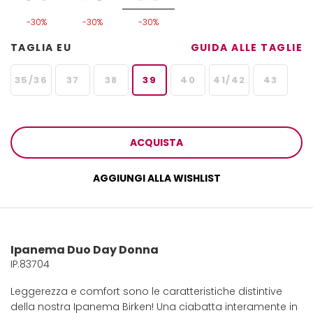
-30%
-30%
-30%
TAGLIA EU
GUIDA ALLE TAGLIE
35/36
37
38
39
40
41/42
43
ACQUISTA
AGGIUNGI ALLA WISHLIST
Ipanema Duo Day Donna
IP.83704
Leggerezza e comfort sono le caratteristiche distintive
della nostra Ipanema Birken! Una ciabatta interamente in