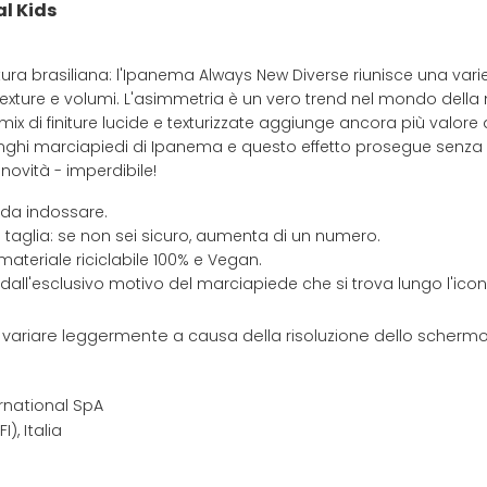
l Kids
tura brasiliana: l'Ipanema Always New Diverse riunisce una varietà
re, texture e volumi. L'asimmetria è un vero trend nel mondo dell
 mix di finiture lucide e texturizzate aggiunge ancora più valor
lunghi marciapiedi di Ipanema e questo effetto prosegue senza i
ovità - imperdibile!
 da indossare.
 taglia: se non sei sicuro, aumenta di un numero.
materiale riciclabile 100% e Vegan.
 dall'esclusivo motivo del marciapiede che si trova lungo l'ic
e variare leggermente a causa della risoluzione dello schermo 
rnational SpA
I), Italia