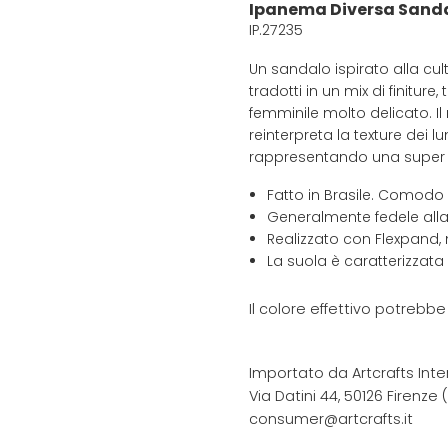
Ipanema Diversa Sanda
IP.27235
Un sandalo ispirato alla cul
tradotti in un mix di finitu
femminile molto delicato. Il
reinterpreta la texture dei 
rappresentando una super n
Fatto in Brasile. Comodo
Generalmente fedele alla
Realizzato con Flexpand, 
La suola è caratterizzata
Il colore effettivo potrebb
Importato da Artcrafts Inte
Via Datini 44, 50126 Firenze (F
consumer@artcrafts.it