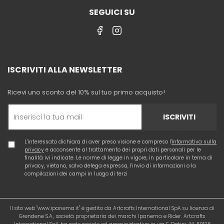
SEGUICI SU
ISCRIVITI ALLA NEWSLETTER
Ricevi uno sconto del 10% sul tuo primo acquisto!
ISCRIVITI
L'interessato dichiara di aver preso visione e compreso l'
informativa sulla
privacy
e acconsente al trattamento dei propri dati personali per le
finalità ivi indicate. Le norme di legge in vigore, in particolare in tema di
privacy, vietano, salvo delega espressa, l'invio di informazioni o la
compilazioni dei campi in luogo di terzi
Il sito web "www.ipanema.it" è gestito da Artcrafts International SpA su licenza di
Grendene S.A., società proprietaria dei marchi Ipanema e Rider. Artcrafts