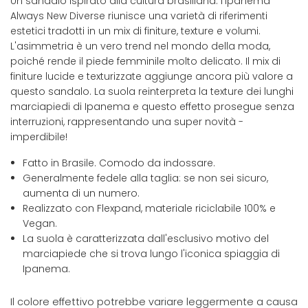
Un sandalo ispirato alla cultura brasiliana: l'Ipanema
Always New Diverse riunisce una varietà di riferimenti
estetici tradotti in un mix di finiture, texture e volumi.
L'asimmetria è un vero trend nel mondo della moda,
poiché rende il piede femminile molto delicato. Il mix di
finiture lucide e texturizzate aggiunge ancora più valore a
questo sandalo. La suola reinterpreta la texture dei lunghi
marciapiedi di Ipanema e questo effetto prosegue senza
interruzioni, rappresentando una super novità -
imperdibile!
Fatto in Brasile. Comodo da indossare.
Generalmente fedele alla taglia: se non sei sicuro,
aumenta di un numero.
Realizzato con Flexpand, materiale riciclabile 100% e
Vegan.
La suola è caratterizzata dall'esclusivo motivo del
marciapiede che si trova lungo l'iconica spiaggia di
Ipanema.
Il colore effettivo potrebbe variare leggermente a causa