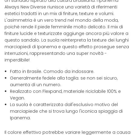
Un sandalo ispirato alla cultura brasiliana: l'Ipanema
Always New Diverse riunisce una varietà di riferimenti
estetici tradotti in un mix di finiture, texture e volumi.
L'asimmetria è un vero trend nel mondo della moda,
poiché rende il piede femminile molto delicato. Il mix di
finiture lucide e texturizzate aggiunge ancora più valore a
questo sandalo. La suola reinterpreta la texture dei lunghi
marciapiedi di Ipanema e questo effetto prosegue senza
interruzioni, rappresentando una super novità -
imperdibile!
Fatto in Brasile. Comodo da indossare.
Generalmente fedele alla taglia: se non sei sicuro,
aumenta di un numero.
Realizzato con Flexpand, materiale riciclabile 100% e
Vegan.
La suola è caratterizzata dall'esclusivo motivo del
marciapiede che si trova lungo l'iconica spiaggia di
Ipanema.
Il colore effettivo potrebbe variare leggermente a causa