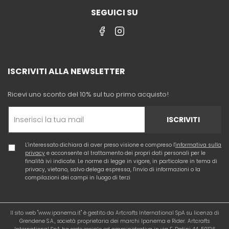
SEGUICI SU
ISCRIVITI ALLA NEWSLETTER
Ricevi uno sconto del 10% sul tuo primo acquisto!
ISCRIVITI
L'interessato dichiara di aver preso visione e compreso l'
informativa sulla
privacy
e acconsente al trattamento dei propri dati personali per le
finalità ivi indicate. Le norme di legge in vigore, in particolare in tema di
privacy, vietano, salvo delega espressa, l'invio di informazioni o la
compilazioni dei campi in luogo di terzi
Il sito web "www.ipanema.it" è gestito da Artcrafts International SpA su licenza di
Grendene S.A., società proprietaria dei marchi Ipanema e Rider. Artcrafts