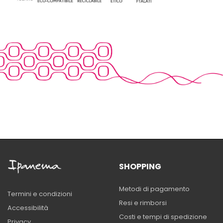
SHOPPING
Metodi di pagamento
Termini e condizioni
Resi e rimborsi
Accessibilità
Costi e tempi di spedizione
Privacy