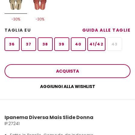
-30%
-30%
TAGLIA EU
GUIDA ALLE TAGLIE
36
37
38
39
40
41/42
43
ACQUISTA
AGGIUNGI ALLA WISHLIST
Ipanema Diversa Mais Slide Donna
IP.27241