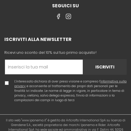
SEGUICI SU
ISCRIVITI ALLA NEWSLETTER
Ricevi uno sconto del 10% sul tuo primo acquisto!
ISCRIVITI
L'interessato dichiara di aver preso visione e compreso l'
informativa sulla
privacy
e acconsente al trattamento dei propri dati personali per le
finalità ivi indicate. Le norme di legge in vigore, in particolare in tema di
privacy, vietano, salvo delega espressa, l'invio di informazioni o la
compilazioni dei campi in luogo di terzi
Il sito web "www.ipanema.it" è gestito da Artcrafts International SpA su licenza di
Grendene S.A., società proprietaria dei marchi Ipanema e Rider. Artcrafts
International SpA ha sede sociale ed amministrativa in via F. Datini 44, 50126