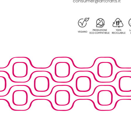
consumer@artcrafts.it