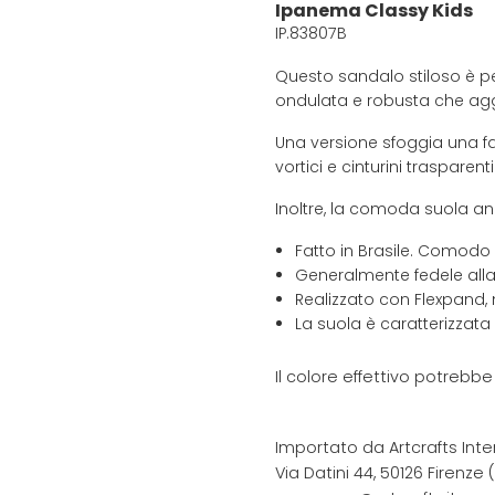
Ipanema Classy Kids
IP.83807B
Questo sandalo stiloso è pe
ondulata e robusta che agg
Una versione sfoggia una fa
vortici e cinturini trasparenti 
Inoltre, la comoda suola anat
Fatto in Brasile. Comodo
Generalmente fedele alla
Realizzato con Flexpand, 
La suola è caratterizzata
Il colore effettivo potrebb
Importato da Artcrafts Inte
Via Datini 44, 50126 Firenze (F