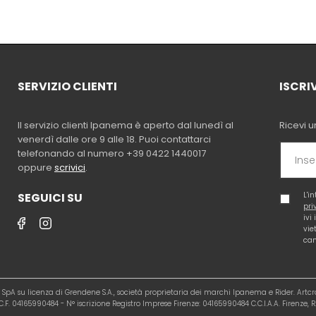
SERVIZIO CLIENTI
ISCRI
Il servizio clienti Ipanema è aperto dal lunedì al
Ricevi u
venerdì dalle ore 9 alle 18. Puoi contattarci
telefonando al numero +39 0422 1440017
oppure
scrivici
.
SEGUICI SU
L'i
pri
ivi
vie
cam
al SpA su licenza di Grendene S.A., società proprietaria dei marchi Ipanema e Rider. Artc
.F. 04165990484 - N° iscrizione Registro Imprese Firenze: 04165990484 C.C.I.A.A. Firenze, R.E