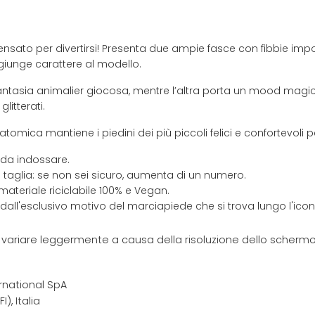
nsato per divertirsi! Presenta due ampie fasce con fibbie impo
iunge carattere al modello.
ntasia animalier giocosa, mentre l’altra porta un mood magico
glitterati.
omica mantiene i piedini dei più piccoli felici e confortevoli per
 da indossare.
 taglia: se non sei sicuro, aumenta di un numero.
materiale riciclabile 100% e Vegan.
 dall'esclusivo motivo del marciapiede che si trova lungo l'ic
e variare leggermente a causa della risoluzione dello schermo 
rnational SpA
I), Italia