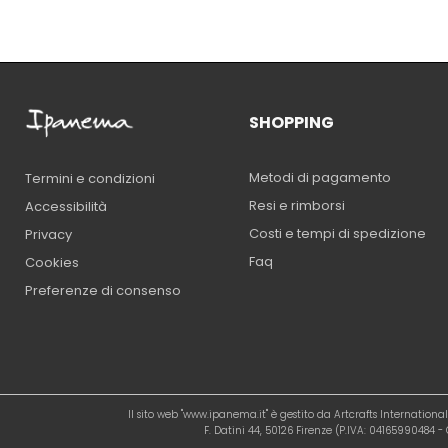
SHOPPING
Metodi di pagamento
Termini e condizioni
Resi e rimborsi
Accessibilità
Costi e tempi di spedizione
Privacy
Faq
Cookies
Preferenze di consenso
Il sito web "www.ipanema.it" è gestito da Artcrafts Internation
F. Datini 44, 50126 Firenze (P.IVA: 04165990484 - C