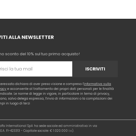
VITI ALLA NEWSLETTER
no sconto del 10% sul tuo primo acquisto!
ISCRIVITI
nteressato dichiara di aver preso visione e compreso l'
informativa sulla
vacy
e acconsente al trattamento dei propri dati personali per le finalità
 indicate. Le norme di legge in vigore, in particolare in tema di privacy,
tano, salvo delega espressa, l'invio di informazioni o la compilazioni dei
pi in luogo di terzi
rafts International SpA ha sede sociale ed amministrativa in via
.A. FI-423313 - Capitale sociale: € 1.020.000 i.v.).