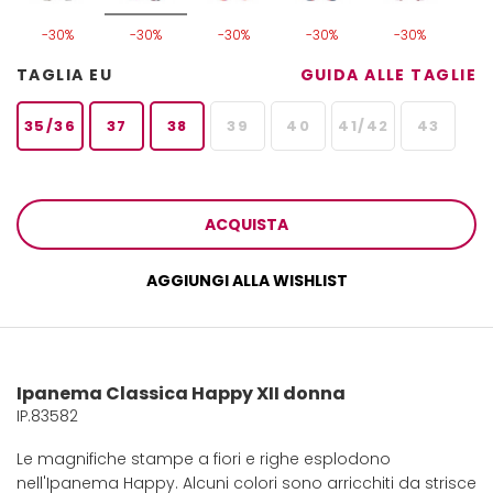
-30%
-30%
-30%
-30%
-30%
TAGLIA EU
GUIDA ALLE TAGLIE
35/36
37
38
39
40
41/42
43
ACQUISTA
AGGIUNGI ALLA WISHLIST
Ipanema Classica Happy XII donna
IP.83582
Le magnifiche stampe a fiori e righe esplodono
nell'Ipanema Happy. Alcuni colori sono arricchiti da strisce