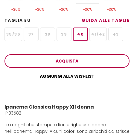
-30%
-30%
-30%
-30%
-30%
TAGLIA EU
GUIDA ALLE TAGLIE
35/36
37
38
39
40
41/42
43
ACQUISTA
AGGIUNGI ALLA WISHLIST
Ipanema Classica Happy XII donna
IP.83582
Le magnifiche stampe a fiori e righe esplodono
nell'Ipanema Happy. Alcuni colori sono arricchiti da strisce