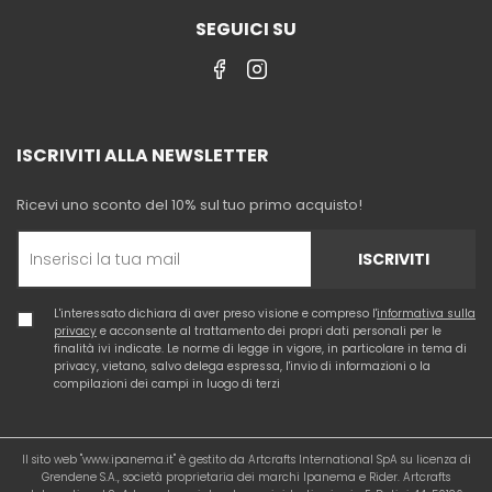
SEGUICI SU
ISCRIVITI ALLA NEWSLETTER
Ricevi uno sconto del 10% sul tuo primo acquisto!
ISCRIVITI
L'interessato dichiara di aver preso visione e compreso l'
informativa sulla
privacy
e acconsente al trattamento dei propri dati personali per le
finalità ivi indicate. Le norme di legge in vigore, in particolare in tema di
privacy, vietano, salvo delega espressa, l'invio di informazioni o la
compilazioni dei campi in luogo di terzi
Il sito web "www.ipanema.it" è gestito da Artcrafts International SpA su licenza di
Grendene S.A., società proprietaria dei marchi Ipanema e Rider. Artcrafts