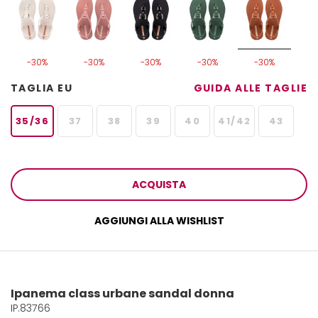
-30%
-30%
-30%
-30%
-30%
TAGLIA EU
GUIDA ALLE TAGLIE
35/36
37
38
39
40
41/42
43
ACQUISTA
AGGIUNGI ALLA WISHLIST
Ipanema class urbane sandal donna
IP.83766