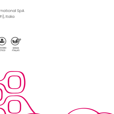
rnational SpA
I), Italia