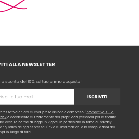
VITI ALLA NEWSLETTER
no sconto del 10% sul tuo primo acquisto!
ISCRIVITI
nteressato dichiara di aver preso visione e compreso l'
informativa sulla
vacy
e acconsente al trattamento dei propri dati personali per le finalità
 indicate. Le norme di legge in vigore, in particolare in tema di privacy,
tano, salvo delega espressa, l'invio di informazioni o la compilazioni dei
pi in luogo di terzi