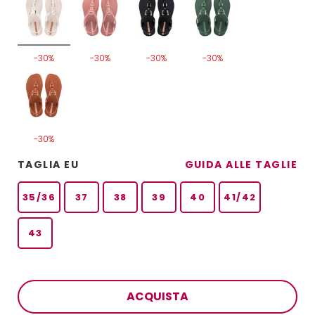
-30%
-30%
-30%
-30%
-30%
TAGLIA EU
GUIDA ALLE TAGLIE
35/36
37
38
39
40
41/42
43
ACQUISTA