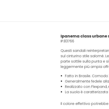
Ipanema class urbane
IP.83766
Questi sandali reinterpretano
sul cinturino stile salomé.
parte sottile sulla punta e 
leggermente più ampia offre
Fatto in Brasile. Comodo
Generalmente fedele alla
Realizzato con Flexpand, 
La suola è caratterizzata
Il colore effettivo potrebb