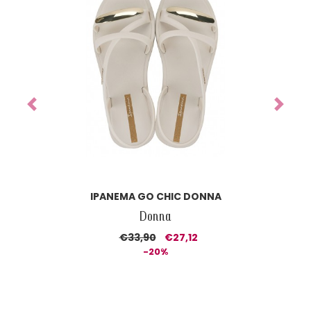
Previous
Next
IPANEMA CLASS DREAMY SANDAL DONNA
Donna
€37,90
€26,53
-30%