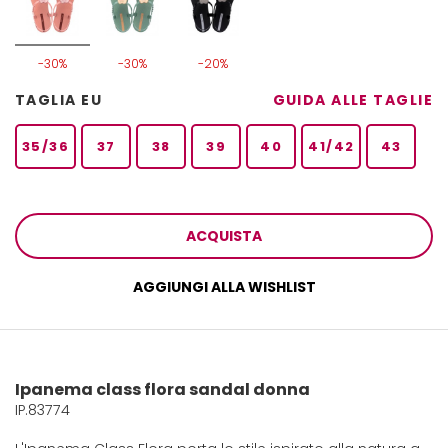
-30%
-30%
-20%
TAGLIA EU
GUIDA ALLE TAGLIE
35/36
37
38
39
40
41/42
43
ACQUISTA
AGGIUNGI ALLA WISHLIST
Ipanema class flora sandal donna
IP.83774