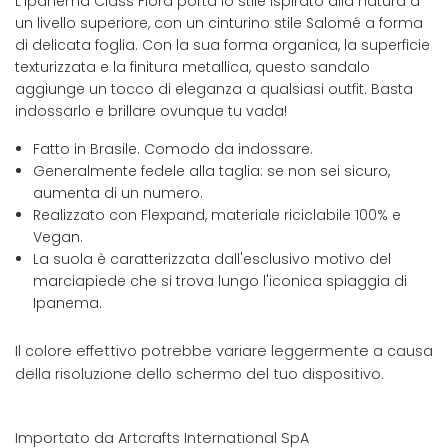
L'Ipanema Class Flora porta lo stile ispirato alla natura a
un livello superiore, con un cinturino stile Salomé a forma
di delicata foglia. Con la sua forma organica, la superficie
texturizzata e la finitura metallica, questo sandalo
aggiunge un tocco di eleganza a qualsiasi outfit. Basta
indossarlo e brillare ovunque tu vada!
Fatto in Brasile. Comodo da indossare.
Generalmente fedele alla taglia: se non sei sicuro,
aumenta di un numero.
Realizzato con Flexpand, materiale riciclabile 100% e
Vegan.
La suola è caratterizzata dall'esclusivo motivo del
marciapiede che si trova lungo l'iconica spiaggia di
Ipanema.
Il colore effettivo potrebbe variare leggermente a causa
della risoluzione dello schermo del tuo dispositivo.
Importato da Artcrafts International SpA