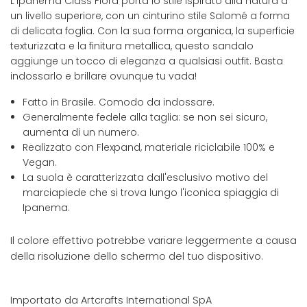
L'Ipanema Class Flora porta lo stile ispirato alla natura a
un livello superiore, con un cinturino stile Salomé a forma
di delicata foglia. Con la sua forma organica, la superficie
texturizzata e la finitura metallica, questo sandalo
aggiunge un tocco di eleganza a qualsiasi outfit. Basta
indossarlo e brillare ovunque tu vada!
Fatto in Brasile. Comodo da indossare.
Generalmente fedele alla taglia: se non sei sicuro,
aumenta di un numero.
Realizzato con Flexpand, materiale riciclabile 100% e
Vegan.
La suola è caratterizzata dall'esclusivo motivo del
marciapiede che si trova lungo l'iconica spiaggia di
Ipanema.
Il colore effettivo potrebbe variare leggermente a causa
della risoluzione dello schermo del tuo dispositivo.
Importato da Artcrafts International SpA