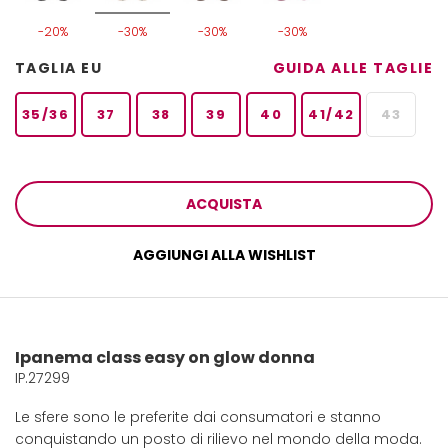
-20%
-30%
-30%
-30%
TAGLIA EU
GUIDA ALLE TAGLIE
35/36
37
38
39
40
41/42
43
ACQUISTA
AGGIUNGI ALLA WISHLIST
Ipanema class easy on glow donna
IP.27299
Le sfere sono le preferite dai consumatori e stanno
conquistando un posto di rilievo nel mondo della moda.