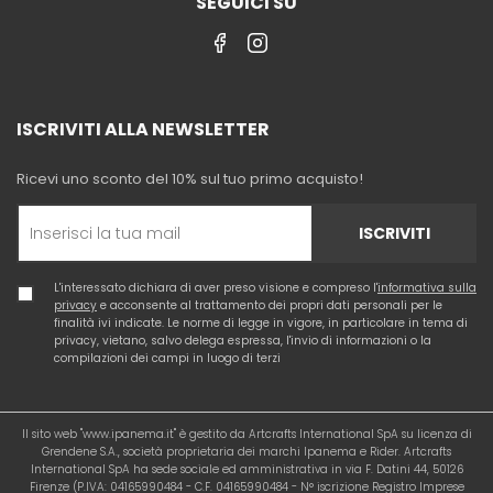
SEGUICI SU
ISCRIVITI ALLA NEWSLETTER
Ricevi uno sconto del 10% sul tuo primo acquisto!
ISCRIVITI
L'interessato dichiara di aver preso visione e compreso l'
informativa sulla
privacy
e acconsente al trattamento dei propri dati personali per le
finalità ivi indicate. Le norme di legge in vigore, in particolare in tema di
privacy, vietano, salvo delega espressa, l'invio di informazioni o la
compilazioni dei campi in luogo di terzi
Il sito web "www.ipanema.it" è gestito da Artcrafts International SpA su licenza di
Grendene S.A., società proprietaria dei marchi Ipanema e Rider. Artcrafts
International SpA ha sede sociale ed amministrativa in via F. Datini 44, 50126
Firenze (P.IVA: 04165990484 - C.F. 04165990484 - N° iscrizione Registro Imprese