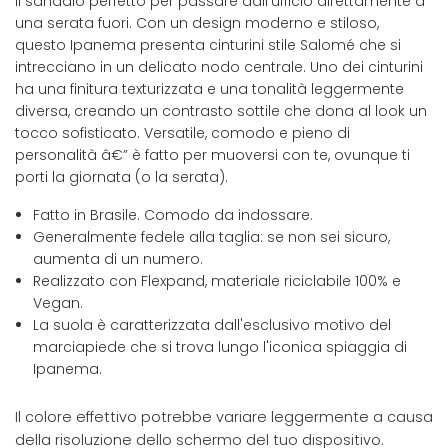
Il sandalo perfetto per passare dall'ufficio direttamente a
una serata fuori. Con un design moderno e stiloso,
questo Ipanema presenta cinturini stile Salomé che si
intrecciano in un delicato nodo centrale. Uno dei cinturini
ha una finitura texturizzata e una tonalità leggermente
diversa, creando un contrasto sottile che dona al look un
tocco sofisticato. Versatile, comodo e pieno di
personalità â€” è fatto per muoversi con te, ovunque ti
porti la giornata (o la serata).
Fatto in Brasile. Comodo da indossare.
Generalmente fedele alla taglia: se non sei sicuro,
aumenta di un numero.
Realizzato con Flexpand, materiale riciclabile 100% e
Vegan.
La suola è caratterizzata dall'esclusivo motivo del
marciapiede che si trova lungo l'iconica spiaggia di
Ipanema.
Il colore effettivo potrebbe variare leggermente a causa
della risoluzione dello schermo del tuo dispositivo.