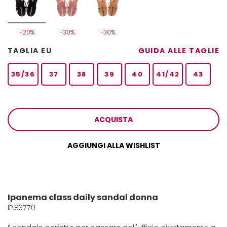
-20%
-30%
-30%
TAGLIA EU
GUIDA ALLE TAGLIE
35/36
37
38
39
40
41/42
43
ACQUISTA
AGGIUNGI ALLA WISHLIST
Ipanema class daily sandal donna
IP.83770