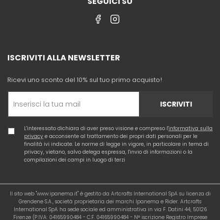
SEGUICI SU
ISCRIVITI ALLA NEWSLETTER
Ricevi uno sconto del 10% sul tuo primo acquisto!
ISCRIVITI
L'interessato dichiara di aver preso visione e compreso l'
informativa sulla
privacy
e acconsente al trattamento dei propri dati personali per le
finalità ivi indicate. Le norme di legge in vigore, in particolare in tema di
privacy, vietano, salvo delega espressa, l'invio di informazioni o la
compilazioni dei campi in luogo di terzi
Il sito web "www.ipanema.it" è gestito da Artcrafts International SpA su licenza di
Grendene S.A., società proprietaria dei marchi Ipanema e Rider. Artcrafts
International SpA ha sede sociale ed amministrativa in via F. Datini 44, 50126
Firenze (P.IVA: 04165990484 - C.F. 04165990484 - N° iscrizione Registro Imprese