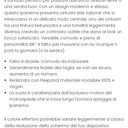
Il sandalo perfetto per passare dall'ufficio direttamente a
una serata fuori. Con un design moderno e stiloso,
questo Ipanema presenta cinturini stile Salomé che si
intrecciano in un delicato nodo centrale. Uno dei cinturini
ha una finitura texturizzata e una tonalità leggermente
diversa, creando un contrasto sottile che dona al look un
tocco sofisticato. Versatile, comodo e pieno di
personalità â€” è fatto per muoversi con te, ovunque ti
porti la giornata (o la serata).
Fatto in Brasile. Comodo da indossare.
Generalmente fedele alla taglia: se non sei sicuro,
aumenta di un numero.
Realizzato con Flexpand, materiale riciclabile 100% e
Vegan.
La suola è caratterizzata dall'esclusivo motivo del
marciapiede che si trova lungo l'iconica spiaggia di
Ipanema.
Il colore effettivo potrebbe variare leggermente a causa
della risoluzione dello schermo del tuo dispositivo.