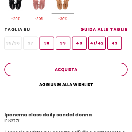
-20%
-30%
-30%
TAGLIA EU
GUIDA ALLE TAGLIE
35/36
37
38
39
40
41/42
43
ACQUISTA
AGGIUNGI ALLA WISHLIST
Ipanema class daily sandal donna
IP.83770