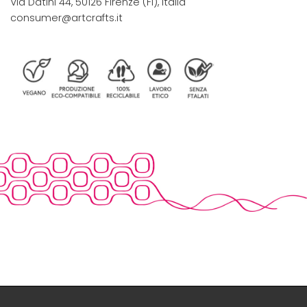
Via Datini 44, 50126 Firenze (FI), Italia
consumer@artcrafts.it