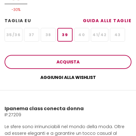
-30%
TAGLIA EU
GUIDA ALLE TAGLIE
35/36
37
38
39
40
41/42
43
ACQUISTA
AGGIUNGI ALLA WISHLIST
Ipanema class conecta donna
IP.27209
Le sfere sono irrinunciabili nel mondo della moda. Oltre
ad essere eleganti e a garantire un tocco casual al