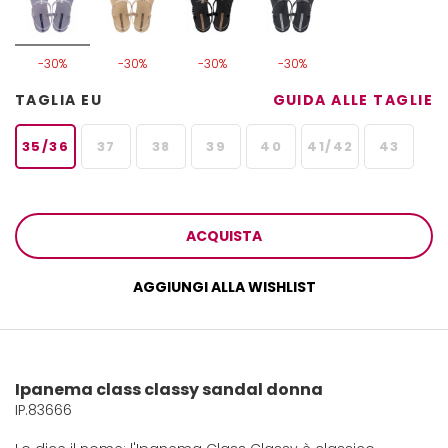
-30%
-30%
-30%
-30%
TAGLIA EU
GUIDA ALLE TAGLIE
35/36
37
38
39
40
41/42
43
ACQUISTA
AGGIUNGI ALLA WISHLIST
Ipanema class classy sandal donna
IP.83666