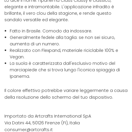
Lo dice il nome: l'Ipanema Class Classy è classico,
elegante e intramontabile. L'applicazione infradito è
brillante, il vero clou della stagione, e rende questo
sandalo versatile ed elegante.
Fatto in Brasile. Comodo da indossare.
Generalmente fedele alla taglia: se non sei sicuro,
aumenta di un numero.
Realizzato con Flexpand, materiale riciclabile 100% e
Vegan.
La suola è caratterizzata dall'esclusivo motivo del
marciapiede che si trova lungo l'iconica spiaggia di
Ipanema.
Il colore effettivo potrebbe variare leggermente a causa
della risoluzione dello schermo del tuo dispositivo.
Importato da Artcrafts International SpA
Via Datini 44, 50126 Firenze (FI), Italia
consumer@artcrafts.it