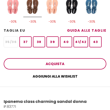
-30%
-30%
-30%
-30%
-30%
TAGLIA EU
GUIDA ALLE TAGLIE
35/36
37
38
39
40
41/42
43
ACQUISTA
AGGIUNGI ALLA WISHLIST
Ipanema class charming sandal donna
IP.83771