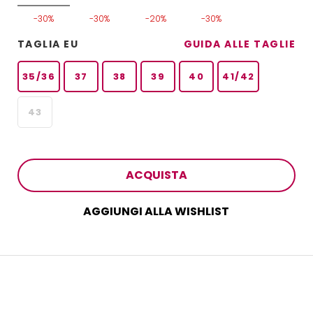
-30%
-30%
-20%
-30%
TAGLIA EU
GUIDA ALLE TAGLIE
35/36
37
38
39
40
41/42
43
ACQUISTA
AGGIUNGI ALLA WISHLIST