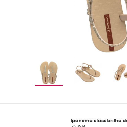
Ipanema class brilha 
IP.26914