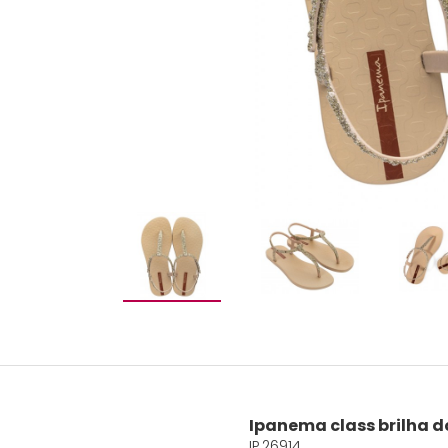
Ipanema class brilha 
IP.26914