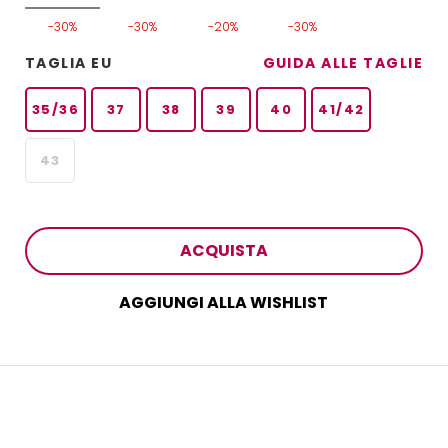
-30%
-30%
-20%
-30%
TAGLIA EU
GUIDA ALLE TAGLIE
35/36
37
38
39
40
41/42
43
ACQUISTA
AGGIUNGI ALLA WISHLIST