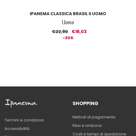
IPANEMA CLASSICA BRASIL II UOMO
Uomo
€22,90
€16,03
-30%
SHOPPING
Metodi di pagamento
Termini e condizioni
Resi e rimborsi
Accessibilità
Costi e tempi di spedizione