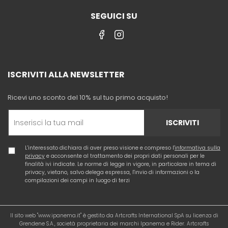
SEGUICI SU
ISCRIVITI ALLA NEWSLETTER
Ricevi uno sconto del 10% sul tuo primo acquisto!
ISCRIVITI
L'interessato dichiara di aver preso visione e compreso l'
informativa sulla
privacy
e acconsente al trattamento dei propri dati personali per le
finalità ivi indicate. Le norme di legge in vigore, in particolare in tema di
privacy, vietano, salvo delega espressa, l'invio di informazioni o la
compilazioni dei campi in luogo di terzi
Il sito web "www.ipanema.it" è gestito da Artcrafts International SpA su licenza di
Grendene S.A., società proprietaria dei marchi Ipanema e Rider. Artcrafts