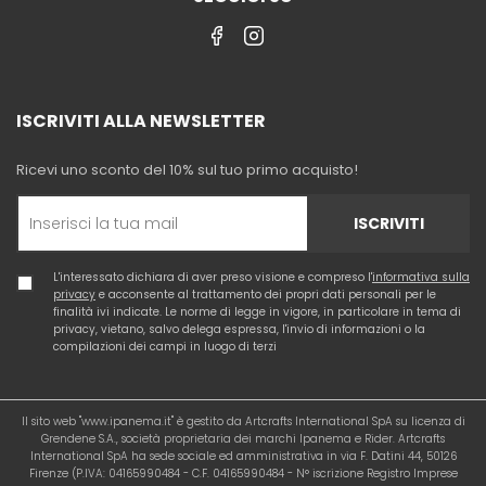
ISCRIVITI ALLA NEWSLETTER
Ricevi uno sconto del 10% sul tuo primo acquisto!
ISCRIVITI
L'interessato dichiara di aver preso visione e compreso l'
informativa sulla
privacy
e acconsente al trattamento dei propri dati personali per le
finalità ivi indicate. Le norme di legge in vigore, in particolare in tema di
privacy, vietano, salvo delega espressa, l'invio di informazioni o la
compilazioni dei campi in luogo di terzi
Il sito web "www.ipanema.it" è gestito da Artcrafts International SpA su licenza di
Grendene S.A., società proprietaria dei marchi Ipanema e Rider. Artcrafts
International SpA ha sede sociale ed amministrativa in via F. Datini 44, 50126
Firenze (P.IVA: 04165990484 - C.F. 04165990484 - N° iscrizione Registro Imprese