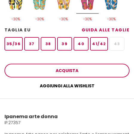
-30%
-30%
-30%
-30%
-30%
TAGLIA EU
GUIDA ALLE TAGLIE
35/36
37
38
39
40
41/42
43
ACQUISTA
AGGIUNGI ALLA WISHLIST
Ipanema arte donna
IP.27357