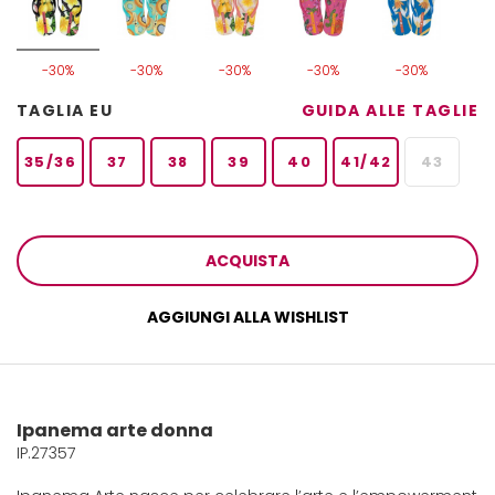
-30%
-30%
-30%
-30%
-30%
TAGLIA EU
GUIDA ALLE TAGLIE
35/36
37
38
39
40
41/42
43
ACQUISTA
AGGIUNGI ALLA WISHLIST
Ipanema arte donna
IP.27357