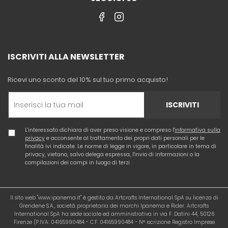
ISCRIVITI ALLA NEWSLETTER
Ricevi uno sconto del 10% sul tuo primo acquisto!
ISCRIVITI
L'interessato dichiara di aver preso visione e compreso l'
informativa sulla
privacy
e acconsente al trattamento dei propri dati personali per le
finalità ivi indicate. Le norme di legge in vigore, in particolare in tema di
privacy, vietano, salvo delega espressa, l'invio di informazioni o la
compilazioni dei campi in luogo di terzi
Il sito web "www.ipanema.it" è gestito da Artcrafts International SpA su licenza di
Grendene S.A., società proprietaria dei marchi Ipanema e Rider. Artcrafts
International SpA ha sede sociale ed amministrativa in via F. Datini 44, 50126
Firenze (P.IVA: 04165990484 - C.F. 04165990484 - N° iscrizione Registro Imprese