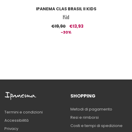
IPANEMA CLAS BRASIL II KIDS
Kid
€19,90
€13,93
-30%
SHOPPING
Metodi di pagamento
Termini e condizioni
Resi e rimborsi
Accessibilità
Costi e tempi di spedizione
Privacy