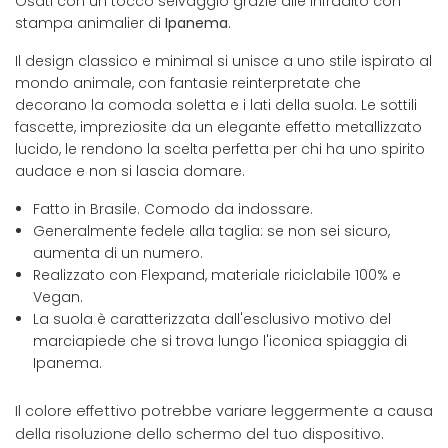
Osati con un tocco selvaggio grazie alle infradito con
stampa animalier di
Ipanema
.
Il design classico e minimal si unisce a uno stile ispirato al
mondo animale, con fantasie reinterpretate che
decorano la comoda soletta e i lati della suola. Le sottili
fascette, impreziosite da un elegante effetto metallizzato
lucido, le rendono la scelta perfetta per chi ha uno spirito
audace e non si lascia domare.
Fatto in Brasile. Comodo da indossare.
Generalmente fedele alla taglia: se non sei sicuro,
aumenta di un numero.
Realizzato con Flexpand, materiale riciclabile 100% e
Vegan.
La suola è caratterizzata dall'esclusivo motivo del
marciapiede che si trova lungo l'iconica spiaggia di
Ipanema.
Il colore effettivo potrebbe variare leggermente a causa
della risoluzione dello schermo del tuo dispositivo.