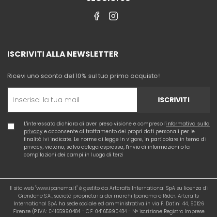
ISCRIVITI ALLA NEWSLETTER
Ricevi uno sconto del 10% sul tuo primo acquisto!
ISCRIVITI
L'interessato dichiara di aver preso visione e compreso l'
informativa sulla
privacy
e acconsente al trattamento dei propri dati personali per le
finalità ivi indicate. Le norme di legge in vigore, in particolare in tema di
privacy, vietano, salvo delega espressa, l'invio di informazioni o la
compilazioni dei campi in luogo di terzi
Il sito web "www.ipanema.it" è gestito da Artcrafts International SpA su licenza di
Grendene S.A., società proprietaria dei marchi Ipanema e Rider. Artcrafts
International SpA ha sede sociale ed amministrativa in via F. Datini 44, 50126
Firenze (P.IVA: 04165990484 - C.F. 04165990484 - N° iscrizione Registro Imprese