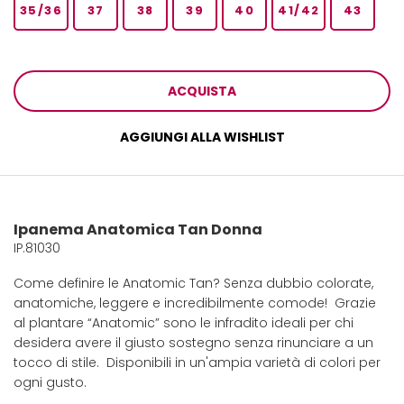
35/36
37
38
39
40
41/42
43
ACQUISTA
AGGIUNGI ALLA WISHLIST
Ipanema Anatomica Tan Donna
IP.81030
Come definire le Anatomic Tan? Senza dubbio colorate,
anatomiche, leggere e incredibilmente comode! Grazie
al plantare “Anatomic” sono le infradito ideali per chi
desidera avere il giusto sostegno senza rinunciare a un
tocco di stile. Disponibili in un'ampia varietà di colori per
ogni gusto.