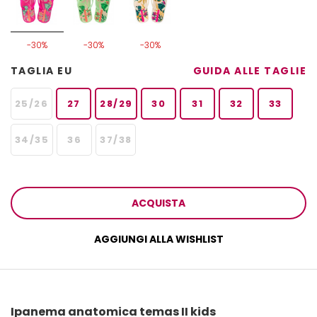
-30%
-30%
-30%
TAGLIA EU
GUIDA ALLE TAGLIE
25/26
27
28/29
30
31
32
33
34/35
36
37/38
ACQUISTA
AGGIUNGI ALLA WISHLIST
Ipanema anatomica temas II kids