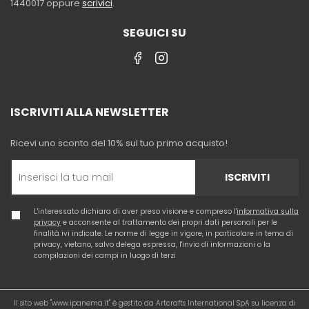
1440017 oppure
scrivici
.
SEGUICI SU
ISCRIVITI ALLA NEWSLETTER
Ricevi uno sconto del 10% sul tuo primo acquisto!
ISCRIVITI
L'interessato dichiara di aver preso visione e compreso l'
informativa sulla
privacy
e acconsente al trattamento dei propri dati personali per le
finalità ivi indicate. Le norme di legge in vigore, in particolare in tema di
privacy, vietano, salvo delega espressa, l'invio di informazioni o la
compilazioni dei campi in luogo di terzi
Il sito web "www.ipanema.it" è gestito da Artcrafts International SpA su licenza di