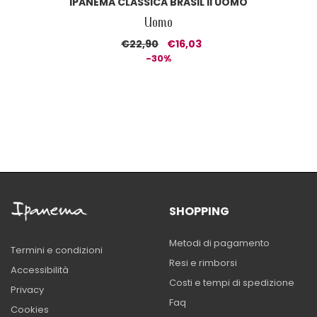
IPANEMA CLASSICA BRASIL II UOMO
Uomo
€22,90
€16,03
-30%
SHOPPING
Metodi di pagamento
Termini e condizioni
Resi e rimborsi
Accessibilità
Costi e tempi di spedizione
Privacy
Faq
Cookies