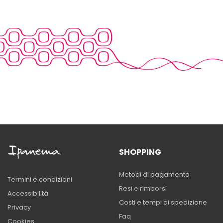
SHOPPING
Metodi di pagamento
Termini e condizioni
Resi e rimborsi
Accessibilità
Costi e tempi di spedizione
Privacy
Faq
Cookies