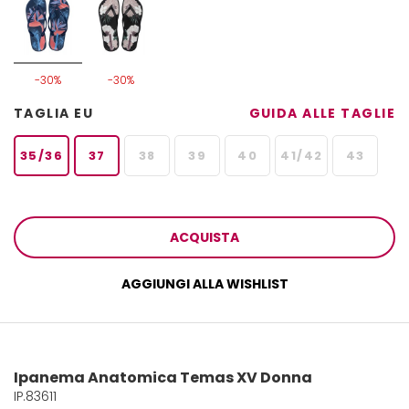
-30%
-30%
TAGLIA EU
GUIDA ALLE TAGLIE
35/36
37
38
39
40
41/42
43
ACQUISTA
AGGIUNGI ALLA WISHLIST
Ipanema Anatomica Temas XV Donna
IP.83611