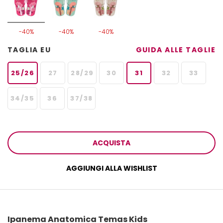
-40%
-40%
-40%
TAGLIA EU
GUIDA ALLE TAGLIE
25/26
27
28/29
30
31
32
33
34/35
36
37/38
ACQUISTA
AGGIUNGI ALLA WISHLIST
Ipanema Anatomica Temas Kids