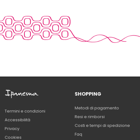
SHOPPING
Metodi di pagamento
Termini e condizioni
Resi e rimborsi
Accessibilità
Costi e tempi di spedizione
Privacy
Faq
Cookies