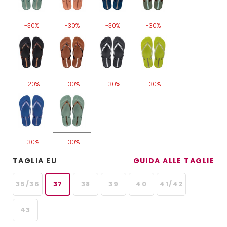
-30%
-30%
-30%
-30%
-20%
-30%
-30%
-30%
-30%
-30%
TAGLIA EU
GUIDA ALLE TAGLIE
35/36
37
38
39
40
41/42
43