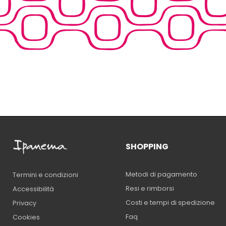
SHOPPING
Metodi di pagamento
Termini e condizioni
Resi e rimborsi
Accessibilità
Costi e tempi di spedizione
Privacy
Faq
Cookies