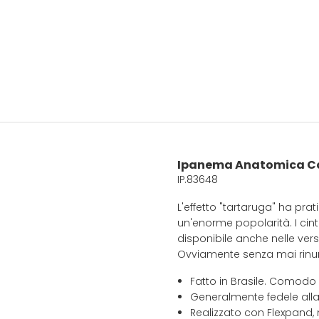
Ipanema Anatomica Co
IP.83648
L'effetto "tartaruga" ha pr
un'enorme popolarità. I cin
disponibile anche nelle versio
Ovviamente senza mai rinun
Fatto in Brasile. Comodo
Generalmente fedele alla
Realizzato con Flexpand, 