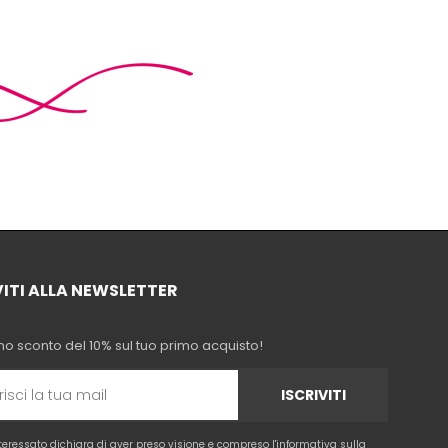
VITI ALLA NEWSLETTER
no sconto del 10% sul tuo primo acquisto!
ISCRIVITI
nteressato dichiara di aver preso visione e compreso l'
informativa sulla