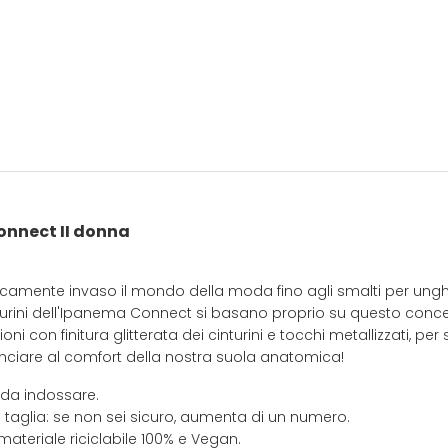
nnect II donna
aticamente invaso il mondo della moda fino agli smalti per un
turini dell'Ipanema Connect si basano proprio su questo conce
ni con finitura glitterata dei cinturini e tocchi metallizzati, per s
ciare al comfort della nostra suola anatomica!
 da indossare.
 taglia: se non sei sicuro, aumenta di un numero.
materiale riciclabile 100% e Vegan.