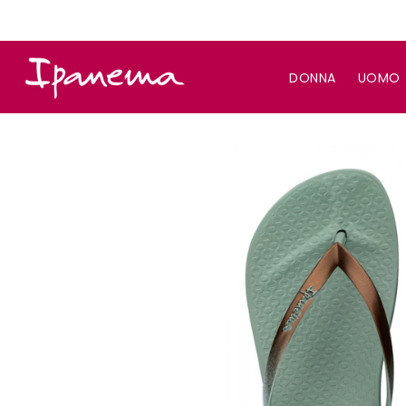
DONNA
UOMO