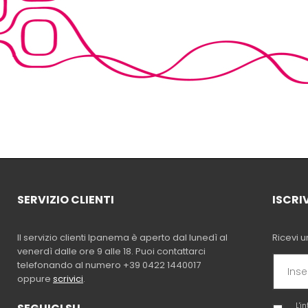
SERVIZIO CLIENTI
ISCRI
Il servizio clienti Ipanema è aperto dal lunedì al
Ricevi u
venerdì dalle ore 9 alle 18. Puoi contattarci
telefonando al numero +39 0422 1440017
oppure
scrivici
.
L'i