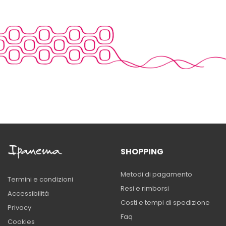
SHOPPING
Metodi di pagamento
Termini e condizioni
Resi e rimborsi
Accessibilità
Costi e tempi di spedizione
Privacy
Faq
Cookies