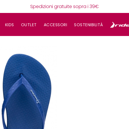
Spedizioni gratuite sopra i 39€
KIDS
OUTLET
ACCESSORI
SOSTENIBILITÀ