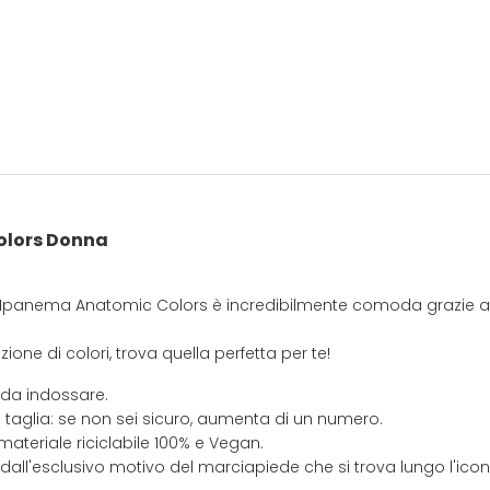
lors Donna
ta Ipanema Anatomic Colors è incredibilmente comoda grazie al
ione di colori, trova quella perfetta per te!
 da indossare.
 taglia: se non sei sicuro, aumenta di un numero.
materiale riciclabile 100% e Vegan.
 dall'esclusivo motivo del marciapiede che si trova lungo l'ic