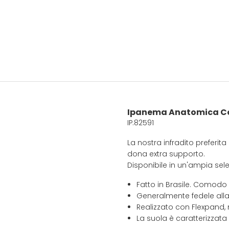
Ipanema Anatomica Co
IP.82591
La nostra infradito preferi
dona extra supporto.
Disponibile in un'ampia selez
Fatto in Brasile. Comodo
Generalmente fedele alla
Realizzato con Flexpand, 
La suola è caratterizzata