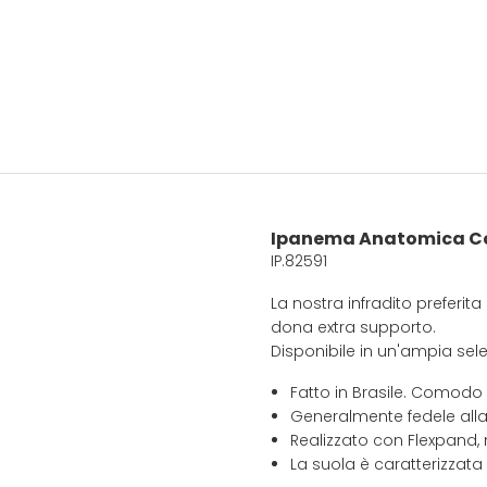
Ipanema Anatomica Co
IP.82591
La nostra infradito preferi
dona extra supporto.
Disponibile in un'ampia selez
Fatto in Brasile. Comodo
Generalmente fedele alla
Realizzato con Flexpand, 
La suola è caratterizzata