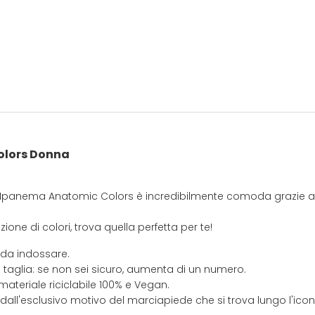
lors Donna
ta Ipanema Anatomic Colors è incredibilmente comoda grazie al
ione di colori, trova quella perfetta per te!
 da indossare.
 taglia: se non sei sicuro, aumenta di un numero.
materiale riciclabile 100% e Vegan.
 dall'esclusivo motivo del marciapiede che si trova lungo l'ic