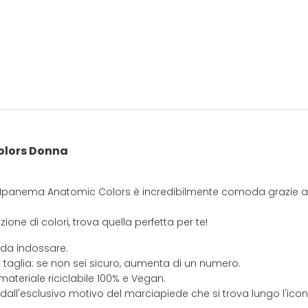
lors Donna
ta Ipanema Anatomic Colors è incredibilmente comoda grazie al
ione di colori, trova quella perfetta per te!
 da indossare.
 taglia: se non sei sicuro, aumenta di un numero.
materiale riciclabile 100% e Vegan.
 dall'esclusivo motivo del marciapiede che si trova lungo l'ic