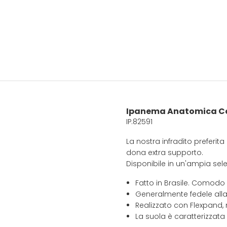
Ipanema Anatomica Co
IP.82591
La nostra infradito preferi
dona extra supporto.
Disponibile in un'ampia selez
Fatto in Brasile. Comodo
Generalmente fedele alla
Realizzato con Flexpand, 
La suola è caratterizzata