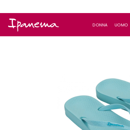
DONNA
UOMO